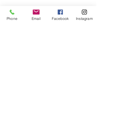
Phone
Email
Facebook
Instagram
Partager cet événement
Association de Basketball
Persévérance
basketballperseverance@gmail.com
© 2022 par Association Basketball Persévérance.