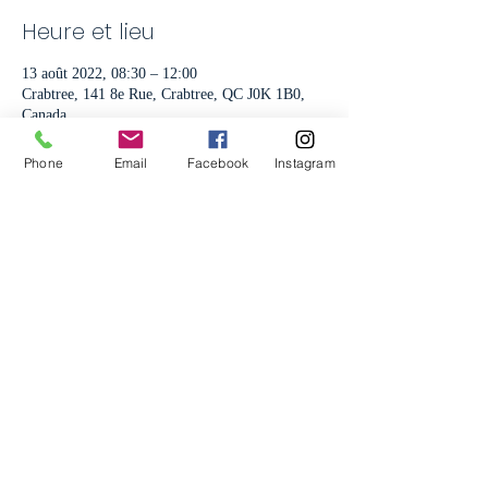
Heure et lieu
13 août 2022, 08:30 – 12:00
Crabtree, 141 8e Rue, Crabtree, QC J0K 1B0,
Canada
Phone
Email
Facebook
Instagram
Partager cet événement
Association de Basketball
Persévérance
basketballperseverance@gmail.com