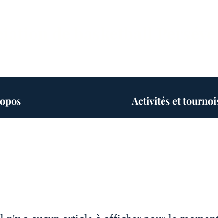
iation de basketball Persév
ropos
Activités et tournoi