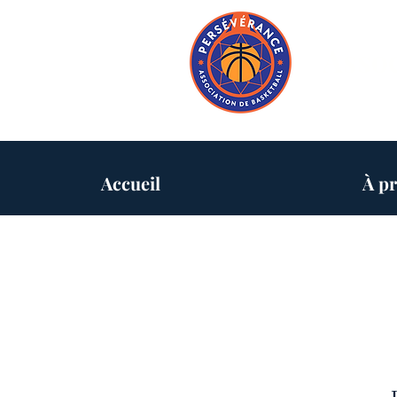
Assoc
Accueil
À p